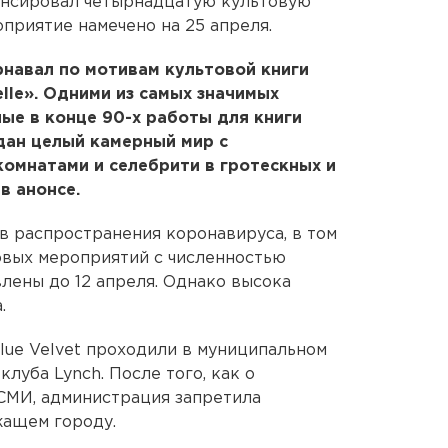
онсировал четырнадцатую культовую
приятие намечено на 25 апреля.
арнавал по мотивам культовой книги
lle». Одними из самых значимых
ые в конце 90-х работы для книги
оздан целый камерный мир с
омнатами и селебрити в гротескных и
в анонсе.
в распространения коронавируса, в том
овых мероприятий с численностью
влены до 12 апреля. Однако высока
.
ue Velvet проходили в муниципальном
луба Lynch. После того, как о
СМИ, администрация запретила
жащем городу.