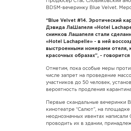
Продюсер Стас Словиковский ан
BDSM-вечеринку Blue Velvet. Меро
“Blue Velvet #14. Эротический к
Дэвида ЛаШапеля «Hotel Lachape
снимков Лашапеля стали сделанн
«Hotel Lachapelle» - в ней восс
выстроенными номерами отеля, к
красочных образах”, - говорится 
Отметим, пока особые меры проти
числе запрет на проведение масс
участников до 50 человек, устано
вероятность продления карантина
Первые скандальные вечеринки Bl
кинотеатре “Салют”, на площадке к
неоднозначных ивентах написали 
проводить их в здании, принадле