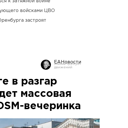
ся к затяжной войне
дующего войсками ЦВО
Оренбурга застроят
ЕАНовости
е в разгар
дет массовая
DSM-вечеринка