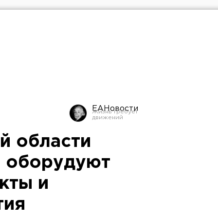
ЕАНовости
й области
и оборудуют
кты и
тия