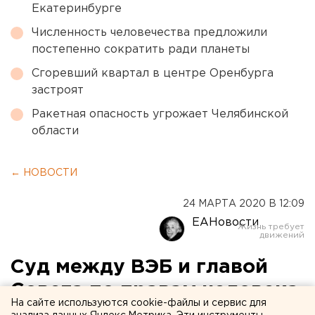
Екатеринбурге
Численность человечества предложили
постепенно сократить ради планеты
Сгоревший квартал в центре Оренбурга
застроят
Ракетная опасность угрожает Челябинской
области
← НОВОСТИ
24 МАРТА 2020 В 12:09
ЕАНовости
Суд между ВЭБ и главой
Совета по правам человека
На сайте используются cookie-файлы и сервис для
в Екатеринбурге прерван