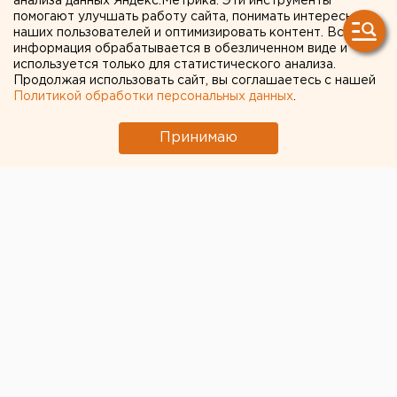
анализа данных Яндекс.Метрика. Эти инструменты
помогают улучшать работу сайта, понимать интересы
из-за коронавируса
наших пользователей и оптимизировать контент. Вся
информация обрабатывается в обезличенном виде и
используется только для статистического анализа.
Продолжая использовать сайт, вы соглашаетесь с нашей
Политикой обработки персональных данных
.
Принимаю
Арбитражный суд Свердловской области
продолжит рассмотрение иска
госкорпорации