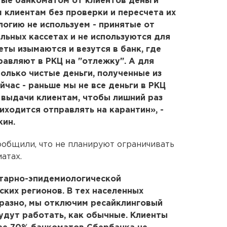
ятые банкоматом от клиентов деньги
 клиентам без проверки и пересчета их
логию не используем - принятые от
льных кассетах и не используются для
еты изымаются и везутся в банк, где
равляют в РКЦ на "отлежку". А для
олько чистые деньги, полученные из
йчас - раньше мы не все деньги в РКЦ
я выдачи клиентам, чтобы лишний раз
риходится отправлять на карантин», -
кин.
общили, что не планируют ограничивать
атах.
итарно-эпидемиологической
ских регионов. В тех населенных
бразно, мы отключим ресайклинговый
удут работать, как обычные. Клиенты