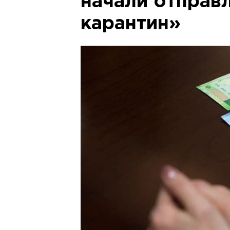
начали отправл
карантин»