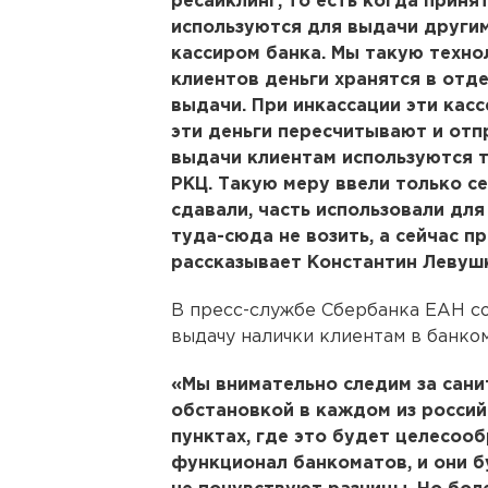
ресайклинг, то есть когда прин
используются для выдачи другим
кассиром банка. Мы такую техно
клиентов деньги хранятся в отде
выдачи. При инкассации эти касс
эти деньги пересчитывают и отп
выдачи клиентам используются т
РКЦ. Такую меру ввели только се
сдавали, часть использовали дл
туда-сюда не возить, а сейчас п
рассказывает Константин Левуш
В пресс-службе Сбербанка ЕАН со
выдачу налички клиентам в банком
«Мы внимательно следим за сан
обстановкой в каждом из россий
пунктах, где это будет целесоо
функционал банкоматов, и они б