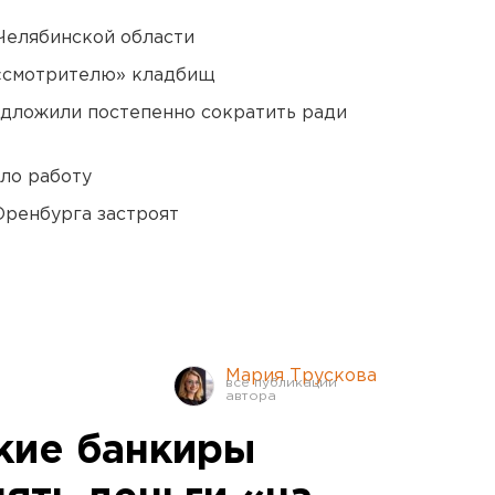
Челябинской области
 «смотрителю» кладбищ
едложили постепенно сократить ради
ло работу
Оренбурга застроят
Мария Трускова
кие банкиры