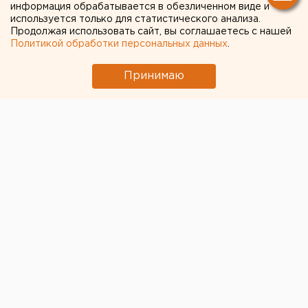
зафиксировали 163 новых
информация обрабатывается в обезличенном виде и
используется только для статистического анализа.
случая коронавируса
Продолжая использовать сайт, вы соглашаетесь с нашей
Политикой обработки персональных данных
.
Принимаю
За минувшие сутки в России выявили 163 случая
заболевания коронавирусной инфекцией, сообщила