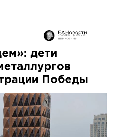
ЕАНовости
ем»: дети
металлургов
трации Победы