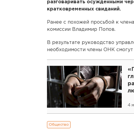
разговаривать осужденными чер
кратковременных свиданий.
Ранее с похожей просьбой к член
комиссии Владимир Попов.
В результате руководство управле
необходимости члены ОНК смогут
«П
г
ра
л
4 
Общество