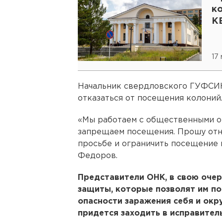
к
К
17
Начальник свердловского ГУФСИН
отказаться от посещения колоний
«Мы работаем с общественными ор
запрещаем посещения. Прошу отне
просьбе и ограничить посещение к
Федоров.
Представители ОНК, в свою оче
защиты, которые позволят им по
опасности заражения себя и ок
придется заходить в исправитель