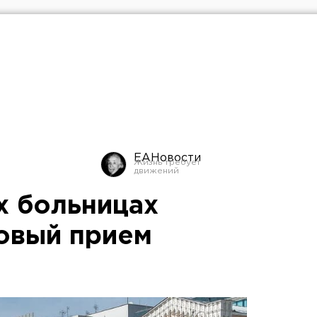
ЕАНовости
х больницах
овый прием