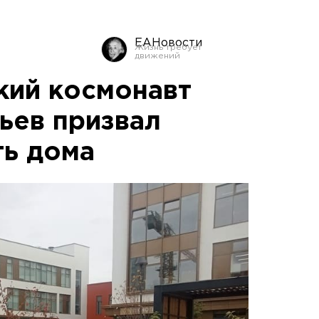
ЕАНовости
кий космонавт
ьев призвал
ть дома