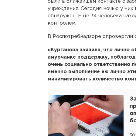
были в ближайшем контакте с за
учреждения. Сегодня ночью у них 
обнаружен. Еще 34 человека нах
контролем.
В Роспотребнадзоре опровергли с
«Курганова заявила, что лично о
амурчанке поддержку, поблагод
очень социально ответственно п
именно выполнение ею лично эт
минимизировать количество кон
З
п
о
б
30