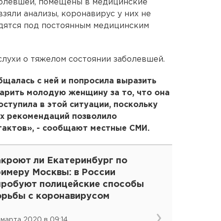
болевшей, помещены в медицинские
взяли анализы, коронавирус у них не
одятся под постоянным медицинским
лухи о тяжелом состоянии заболевшей.
бщалась с ней и попросила выразить
арить молодую женщину за то, что она
оступила в этой ситуации, поскольку
их рекомендаций позволило
тактов», - сообщают местные СМИ.
акроют ли Екатеринбург по
римеру Москвы: в России
пробуют полицейские способы
орьбы с коронавирусом
 марта 2020 в 09:14