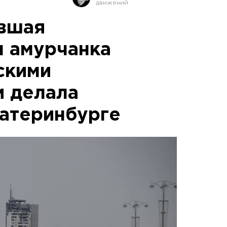
вшая
 амурчанка
скими
и делала
катеринбурге