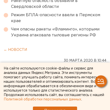
Ракетную опасность объявили в
Свердловской области
Режим БПЛА-опасности ввели в Пермском
крае
Чем опасны ракеты «Фламинго», которыми
Украина атаковала тыловые регионы РФ
← НОВОСТИ
30 МАРТА 2020 В 10:44
ЕАНовости
На сайте используются cookie-файлы и сервис для
анализа данных Яндекс.Метрика. Эти инструменты
помогают улучшать работу сайта, понимать интересы
В московской Коммунарке
наших пользователей и оптимизировать контент. Вся
информация обрабатывается в обезличенном виде и
за сутки скончались два
используется только для статистического анализа.
Продолжая использовать сайт, вы соглашаетесь с нашей
человека
Политикой обработки персональных данных
.