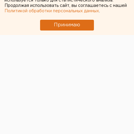
используется только для статистического анализа.
Продолжая использовать сайт, вы соглашаетесь с нашей
Политикой обработки персональных данных
.
Принимаю
Свердловское отделение «Единой России»
организовало в помещении исполкома и приемной
своего лидера Дмитрия Медведева штаб
волонтеров, помогающих пенсионерам,
находящимся в самоизоляции. В честь