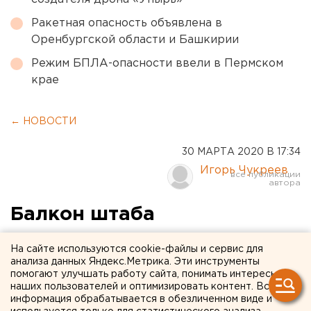
Ракетная опасность объявлена в
Оренбургской области и Башкирии
Режим БПЛА-опасности ввели в Пермском
крае
← НОВОСТИ
30 МАРТА 2020 В 17:34
Игорь Чукреев
Балкон штаба
свердловских единороссов
На сайте используются cookie-файлы и сервис для
украсила благодарность
анализа данных Яндекс.Метрика. Эти инструменты
помогают улучшать работу сайта, понимать интересы
врачам (ФОТО)
наших пользователей и оптимизировать контент. Вся
информация обрабатывается в обезличенном виде и