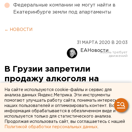
Федеральные компании не могут найти в
Екатеринбурге земли под апартаменты
← НОВОСТИ
31 МАРТА 2020 В 20:03
ЕАНовости
В Грузии запретили
продажу алкоголя на
время карантина. В России
На сайте используются cookie-файлы и сервис для
анализа данных Яндекс.Метрика. Эти инструменты
задумываются о схожих
помогают улучшать работу сайта, понимать интересы
наших пользователей и оптимизировать контент. Вся
мерах
информация обрабатывается в обезличенном виде и
используется только для статистического анализа.
Продолжая использовать сайт, вы соглашаетесь с нашей
Политикой обработки персональных данных
.