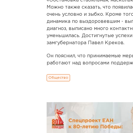
«Обстановка стабильная, наскольк
Можно также сказать, что появила
очень условно и зыбко. Кроме тог
динамика по выздоровевшим - вып
диагноз, выписано много контактн
уменьшилась. Достигнутые успехи 
замгубернатора Павел Креков.
Он пояснил, что принимаемые меры
работают над вопросами поддержк
Общество