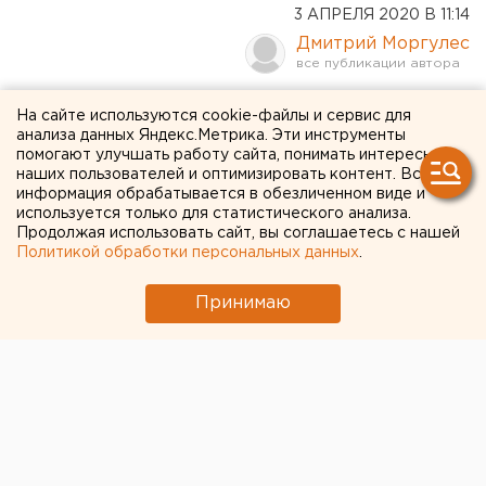
3 АПРЕЛЯ 2020 В 11:14
Дмитрий Моргулес
Режим обязательной
На сайте используются cookie-файлы и сервис для
анализа данных Яндекс.Метрика. Эти инструменты
самоизоляции в
помогают улучшать работу сайта, понимать интересы
наших пользователей и оптимизировать контент. Вся
Челябинской области будет
информация обрабатывается в обезличенном виде и
используется только для статистического анализа.
продлен до 19 апреля
Продолжая использовать сайт, вы соглашаетесь с нашей
Политикой обработки персональных данных
.
Действующий сейчас на территории Южного
Урала режим обязательной самоизоляции
Принимаю
граждан будет продлен до 19 апреля, сообщил
на утреннем брифинге губернатор Челябинской
области Алексей Текслер.