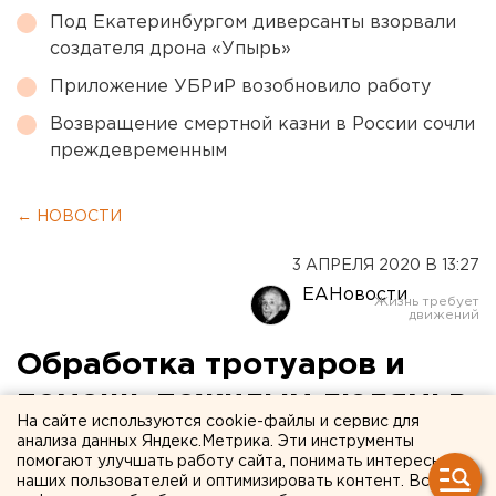
Под Екатеринбургом диверсанты взорвали
создателя дрона «Упырь»
Приложение УБРиР возобновило работу
Возвращение смертной казни в России сочли
преждевременным
← НОВОСТИ
3 АПРЕЛЯ 2020 В 13:27
ЕАНовости
Обработка тротуаров и
помощь пожилым людям: в
На сайте используются cookie-файлы и сервис для
Верхней Пышме усиливают
анализа данных Яндекс.Метрика. Эти инструменты
помогают улучшать работу сайта, понимать интересы
меры по профилактике
наших пользователей и оптимизировать контент. Вся