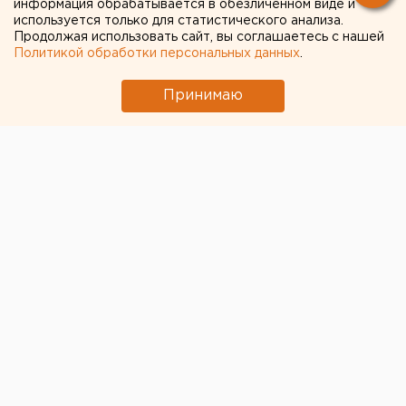
информация обрабатывается в обезличенном виде и
коронавирусной инфекции
используется только для статистического анализа.
Продолжая использовать сайт, вы соглашаетесь с нашей
Политикой обработки персональных данных
.
Принимаю
© Алексей Колчин для ЕАН
В Верхней Пышме усиливают меры по
профилактике коронавирусной инфекции. Сегодня в