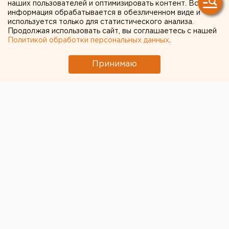
наших пользователей и оптимизировать контент. Вся
информация обрабатывается в обезличенном виде и
используется только для статистического анализа.
Продолжая использовать сайт, вы соглашаетесь с нашей
Политикой обработки персональных данных
.
Принимаю
© Pixabay.com, Алексей Колчин для ЕАН
После
заявления президента Путина
о продлении
вынужденных каникул до конца апреля
свердловчане активно задают вопросы, делятся
негодованием и выступают с предложениями в