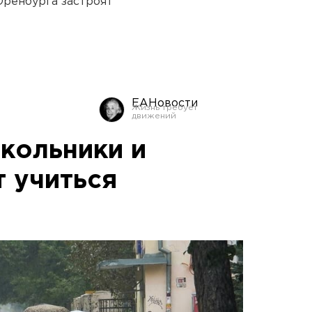
Оренбурга застроят
ЕАНовости
кольники и
т учиться