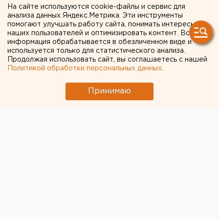
35 спортсменов
На сайте используются cookie-файлы и сервис для
анализа данных Яндекс.Метрика. Эти инструменты
помогают улучшать работу сайта, понимать интересы
наших пользователей и оптимизировать контент. Вся
информация обрабатывается в обезличенном виде и
используется только для статистического анализа.
Продолжая использовать сайт, вы соглашаетесь с нашей
Политикой обработки персональных данных
.
Принимаю
Борт «Уральских авиалиний» доставил из Бишкека в
Екатеринбург 35 спортсменов, находившихся на
сборах на Иссык-Куле.