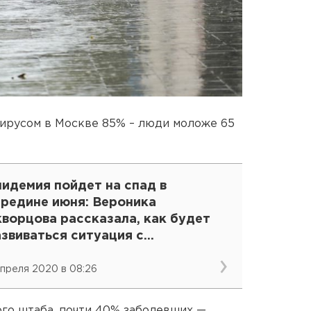
ирусом в Москве 85% – люди моложе 65
идемия пойдет на спад в
ередине июня: Вероника
ворцова рассказала, как будет
звиваться ситуация с
оронавирусом в России
апреля 2020 в 08:26
го штаба, почти 40% заболевших —