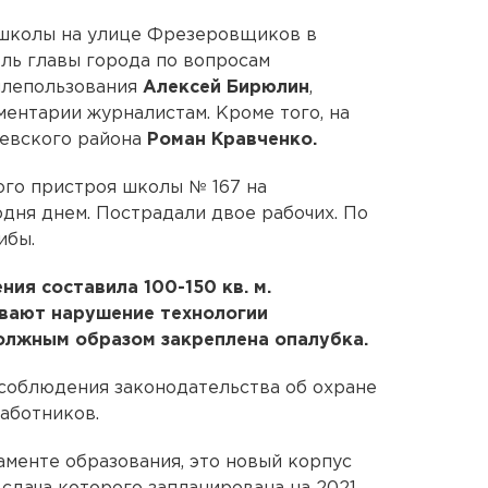
школы на улице Фрезеровщиков в
ль главы города по вопросам
млепользования
Алексей Бирюлин
,
ментарии журналистам. Кроме того, на
евского района
Роман Кравченко.
ого пристроя школы № 167 на
дня днем. Пострадали двое рабочих. По
ибы.
ия составила 100-150 кв. м.
вают нарушение технологии
олжным образом закреплена опалубка.
соблюдения законодательства об охране
работников.
аменте образования, это новый корпус