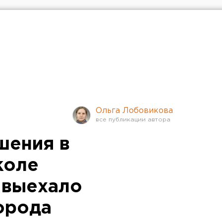
Ольга Лобовикова
шения в
коле
 выехало
орода