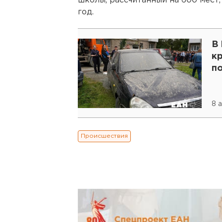
школы, рассчитанный на 600 мест,
год.
В
к
п
8 
Происшествия