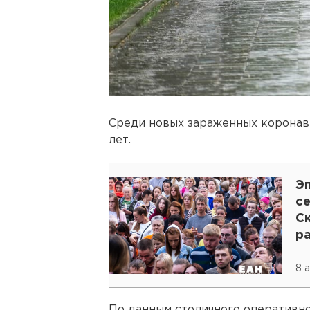
Среди новых зараженных коронав
лет.
Эп
с
Ск
ра
к
8 
По данным столичного оперативно