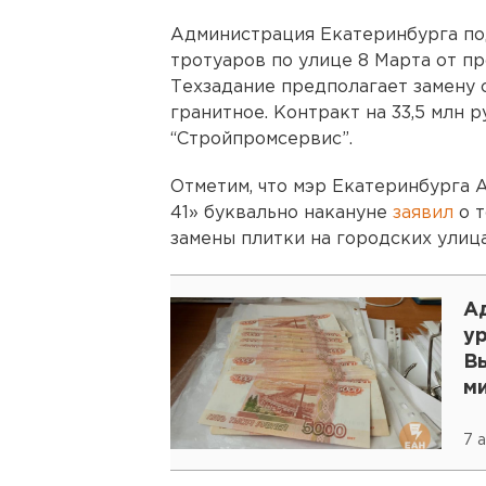
Администрация Екатеринбурга по
тротуаров по улице 8 Марта от п
Техзадание предполагает замену
гранитное. Контракт на 33,5 млн 
“Стройпромсервис”.
Отметим, что мэр Екатеринбурга 
41» буквально накануне
заявил
о 
замены плитки на городских улица
А
у
В
м
7 