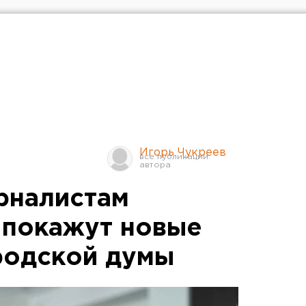
Игорь Чукреев
рналистам
 покажут новые
родской думы