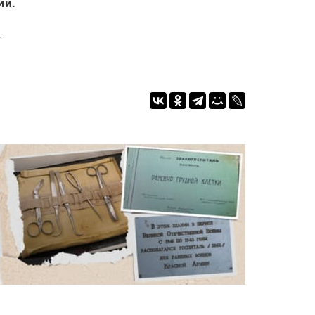
ми.
.