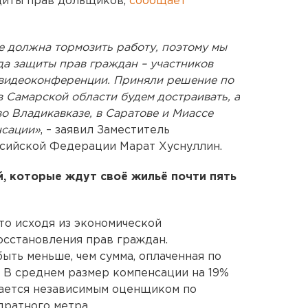
щиты прав дольщиков,
сообщает
е должна тормозить работу, поэтому мы
да защиты прав граждан – участников
 видеоконференции. Приняли решение по
 Самарской области будем достраивать, а
о Владикавказе, в Саратове и Миассе
нсации»
, – заявил Заместитель
сийской Федерации Марат Хуснуллин.
й, которые ждут своё жильё почти пять
то исходя из экономической
осстановления прав граждан.
ыть меньше, чем сумма, оплаченная по
. В среднем размер компенсации на 19%
вается независимым оценщиком по
ратного метра.