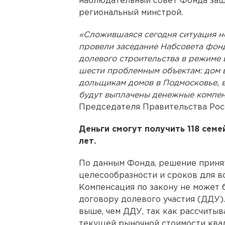
наблюдательный совет Фонда за
региональный минстрой.
«Сложившаяся сегодня ситуация н
провели заседание Набсовета фон
долевого строительства в режиме
шести проблемным объектам: дом в
дольщикам домов в Подмосковье, в
будут выплачены денежные компе
Председателя Правительства Рос
Деньги смогут получить 118 семе
лет.
По данным Фонда, решение приня
целесообразности и сроков для в
Компенсация по закону не может б
договору долевого участия (ДДУ)
выше, чем ДДУ, так как рассчиты
текущей рыночной стоимости квад