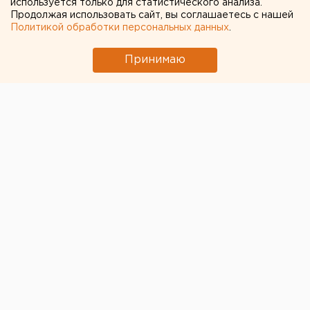
используется только для статистического анализа.
Продолжая использовать сайт, вы соглашаетесь с нашей
Политикой обработки персональных данных
.
Принимаю
Городская дума Екатеринбурга опубликовала
видео-презентацию нового зала заседаний.
Пока «экскурсия» прошла в видеоформате. Ролик
появился на официальном канале ЕГД в Youtube. Как
и было обещано, новое помещение для заседаний –
заметно просторней старого. Зал оснащен