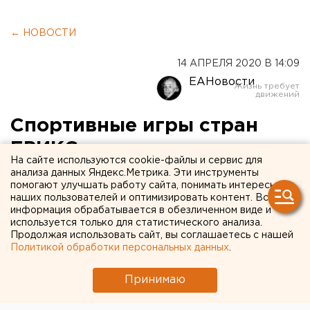
← НОВОСТИ
14 АПРЕЛЯ 2020 В 14:09
ЕАНовости
Спортивные игры стран
БРИКС, запланированные в
На сайте используются cookie-файлы и сервис для
Челябинске, перенесли на
анализа данных Яндекс.Метрика. Эти инструменты
помогают улучшать работу сайта, понимать интересы
более поздний срок
наших пользователей и оптимизировать контент. Вся
информация обрабатывается в обезличенном виде и
используется только для статистического анализа.
Соревнования спортсменов изначально
Продолжая использовать сайт, вы соглашаетесь с нашей
планировались на июнь этого года. Новый
Политикой обработки персональных данных
.
ориентировочный срок — конец третьего
квартала текущего года, сообщили в пресс-
Принимаю
службе минспорта Челябинской области.