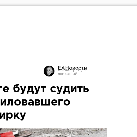
ЕАНовости
е будут судить
асиловавшего
ирку