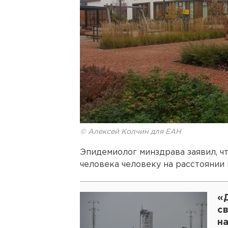
© Алексей Колчин для ЕАН
Эпидемиолог минздрава заявил, ч
человека человеку на расстоянии 
«
с
н