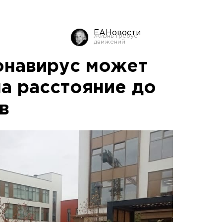
ЕАНовости
онавирус может
на расстояние до
в