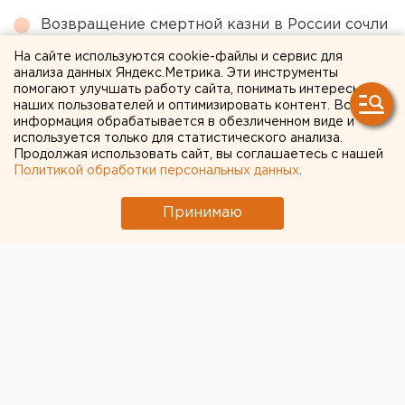
Возвращение смертной казни в России сочли
преждевременным
На сайте используются cookie-файлы и сервис для
анализа данных Яндекс.Метрика. Эти инструменты
Ракетную опасность объявили в
помогают улучшать работу сайта, понимать интересы
Свердловской области
наших пользователей и оптимизировать контент. Вся
информация обрабатывается в обезличенном виде и
Исторический центр Оренбурга застроят по
используется только для статистического анализа.
КРТ, а история с небоскребами — на паузе
Продолжая использовать сайт, вы соглашаетесь с нашей
Политикой обработки персональных данных
.
← НОВОСТИ
Принимаю
15 АПРЕЛЯ 2020 В 16:57
ЕАНовости
Первым помощником
Питерса в
«Автомобилисте» станет