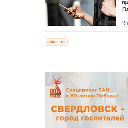
п
П
13
Общество