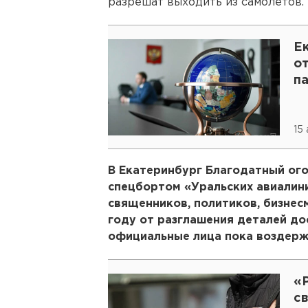
разрешат выходить из самолетов.
Е
о
п
15
В Екатеринбург Благодатный ого
спецбортом «Уральских авиалини
священников, политиков, бизнес
году от разглашения деталей до
официальные лица пока воздерж
«
с