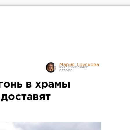
Мария Трускова
гонь в храмы
 доставят