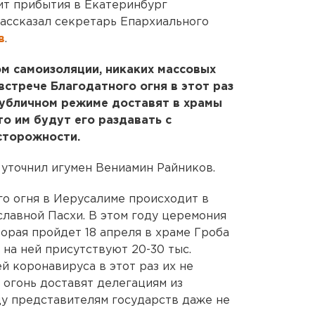
ит прибытия в Екатеринбург
рассказал секретарь Епархиального
в
.
ом самоизоляции, никаких массовых
стрече Благодатного огня в этот раз
публичном режиме доставят в храмы
то им будут его раздавать с
сторожности.
- уточнил игумен Вениамин Райников.
о огня в Иерусалиме происходит в
славной Пасхи. В этом году церемония
орая пройдет 18 апреля в храме Гроба
 на ней присутствуют 20-30 тыс.
ей коронавируса в этот раз их не
, огонь доставят делегациям из
ду представителям государств даже не