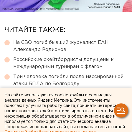
ЧИТАЙТЕ ТАКЖЕ:
На СВО погиб бывший журналист ЕАН
Александр Родионов
Российские скейтбордисты допущены к
международным турнирам с флагом
Три человека погибли после массированной
атаки БПЛА по Белгороду
В нескольких районах Екатеринбурга упал
На сайте используются cookie-файлы и сервис для
анализа данных Яндекс.Метрика. Эти инструменты
напор холодной воды
помогают улучшать работу сайта, понимать интересы
Перебои с водой в Екатеринбурге: что
наших пользователей и оптимизировать контент. Вся
информация обрабатывается в обезличенном виде и
известно к этому часу
используется только для статистического анализа.
Продолжая использовать сайт, вы соглашаетесь с нашей