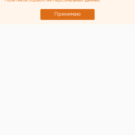
Политикой обработки персональных данных
.
← НОВОСТИ
Принимаю
16 АПРЕЛЯ 2020 В 16:08
ЕАНовости
«Автомобилист» собрал
продуктовые наборы для
ветеранов свердловского
хоккея и нуждающихся