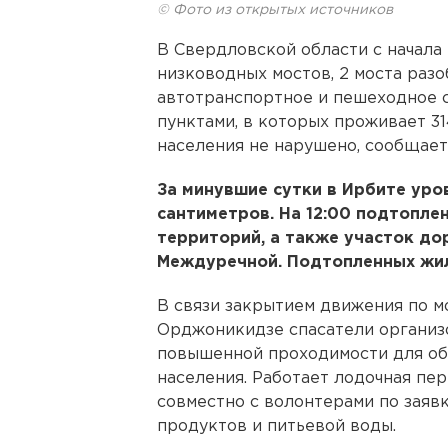
© Фото из открытых источников
В Свердловской области с начала
низководных мостов, 2 моста раз
автотранспортное и пешеходное 
пунктами, в которых проживает 3
населения не нарушено, сообщает
За минувшие сутки в Ирбите уро
сантиметров. На 12:00 подтопле
территорий, а также участок д
Междуречной. Подтопленных жил
В связи закрытием движения по м
Орджоникидзе спасатели организ
повышенной проходимости для об
населения. Работает лодочная пе
совместно с волонтерами по зая
продуктов и питьевой воды.