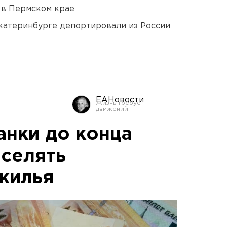
 в Пермском крае
Екатеринбурге депортировали из России
ЕАНовости
анки до конца
ыселять
жилья