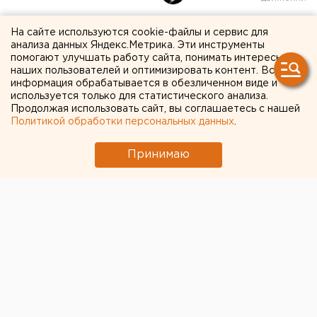
«Худой» бюджет и
На сайте используются cookie-файлы и сервис для
анализа данных Яндекс.Метрика. Эти инструменты
безработица: свердловские
помогают улучшать работу сайта, понимать интересы
наших пользователей и оптимизировать контент. Вся
власти озвучили прогноз
информация обрабатывается в обезличенном виде и
для региона
используется только для статистического анализа.
Продолжая использовать сайт, вы соглашаетесь с нашей
Политикой обработки персональных данных
.
Принимаю