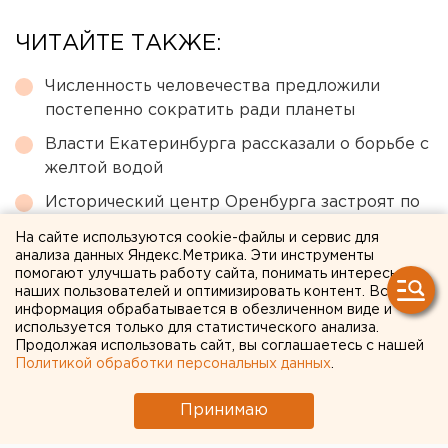
ЧИТАЙТЕ ТАКЖЕ:
Численность человечества предложили
постепенно сократить ради планеты
Власти Екатеринбурга рассказали о борьбе с
желтой водой
Исторический центр Оренбурга застроят по
КРТ, а история с небоскребами — на паузе
На сайте используются cookie-файлы и сервис для
анализа данных Яндекс.Метрика. Эти инструменты
МИД призвал россиян готовиться к затяжной
помогают улучшать работу сайта, понимать интересы
войне
наших пользователей и оптимизировать контент. Вся
информация обрабатывается в обезличенном виде и
Ракетная опасность угрожает Челябинской
используется только для статистического анализа.
области
Продолжая использовать сайт, вы соглашаетесь с нашей
Политикой обработки персональных данных
.
← НОВОСТИ
Принимаю
21 АПРЕЛЯ 2020 В 13:42