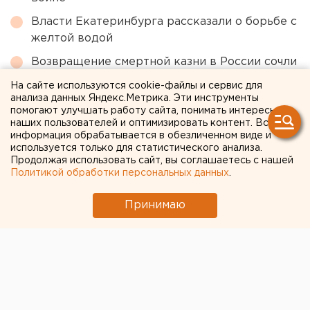
Власти Екатеринбурга рассказали о борьбе с
желтой водой
Возвращение смертной казни в России сочли
преждевременным
На сайте используются cookie-файлы и сервис для
анализа данных Яндекс.Метрика. Эти инструменты
Ракетная опасность угрожает Челябинской
помогают улучшать работу сайта, понимать интересы
области
наших пользователей и оптимизировать контент. Вся
информация обрабатывается в обезличенном виде и
Ракетную опасность объявили в
используется только для статистического анализа.
Свердловской области
Продолжая использовать сайт, вы соглашаетесь с нашей
Политикой обработки персональных данных
.
← НОВОСТИ
Принимаю
21 АПРЕЛЯ 2020 В 16:00
ЕАНовости
Леонид Рошаль попросил