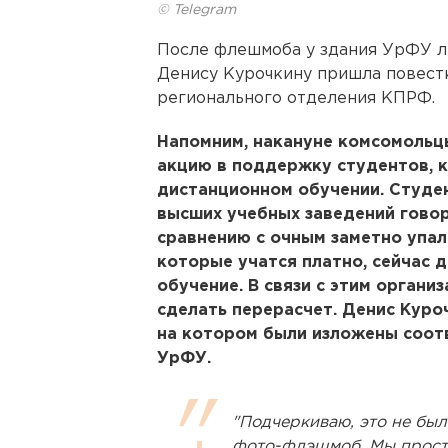
© Telegram
После флешмоба у здания УрФУ л
Денису Курочкину пришла повест
регионального отделения КПРФ.
Напомним, накануне комсомольц
акцию в поддержку студентов, к
дистанционном обучении. Студен
высших учебных заведений говор
сравнению с очным заметно упало
которые учатся платно, сейчас 
обучение. В связи с этим орган
сделать перерасчет. Денис Куро
на котором были изложены соот
УрФУ.
"Подчеркиваю, это не был
фото-флэшмоб. Мы прост