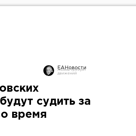
ЕАНовости
овских
будут судить за
во время