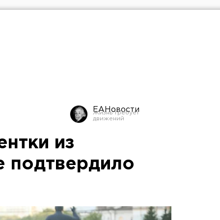
ЕАНовости
ентки из
е подтвердило