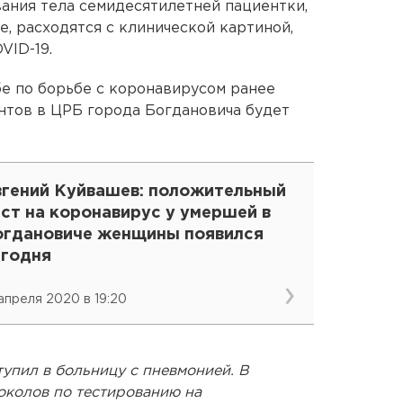
ания тела семидесятилетней пациентки,
, расходятся с клинической картиной,
VID-19.
бе по борьбе с коронавирусом ранее
нтов в ЦРБ города Богдановича будет
вгений Куйвашев: положительный
ст на коронавирус у умершей в
огдановиче женщины появился
егодня
 апреля 2020 в 19:20
упил в больницу с пневмонией. В
околов по тестированию на