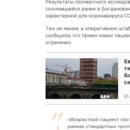
Результаты посмертного исследов
скончавшейся ранее в Богдановиче
характерной для коронавируса CO
Тем не менее, в оперативном шта
сообщили, что прием новых пацие
ограничен.
Е
те
Б
с
21
«Возрастной пациент пост
рамках стандартных прот