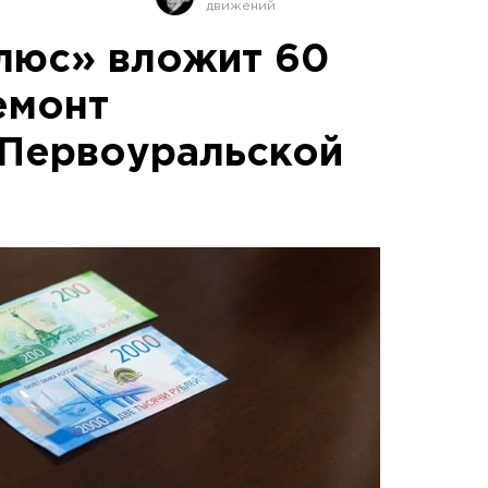
люс» вложит 60
емонт
 Первоуральской