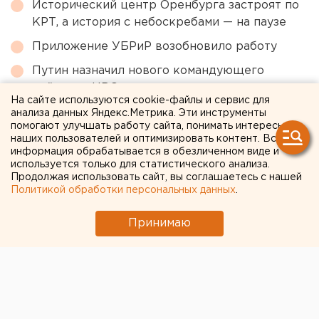
Исторический центр Оренбурга застроят по
КРТ, а история с небоскребами — на паузе
Приложение УБРиР возобновило работу
Путин назначил нового командующего
войсками ЦВО
На сайте используются cookie-файлы и сервис для
Режим БПЛА-опасности ввели в Пермском
анализа данных Яндекс.Метрика. Эти инструменты
помогают улучшать работу сайта, понимать интересы
крае
наших пользователей и оптимизировать контент. Вся
информация обрабатывается в обезличенном виде и
Возвращение смертной казни в России сочли
используется только для статистического анализа.
преждевременным
Продолжая использовать сайт, вы соглашаетесь с нашей
Политикой обработки персональных данных
.
← НОВОСТИ
Принимаю
24 АПРЕЛЯ 2020 В 09:59
ЕАНовости
В суд передано уголовное