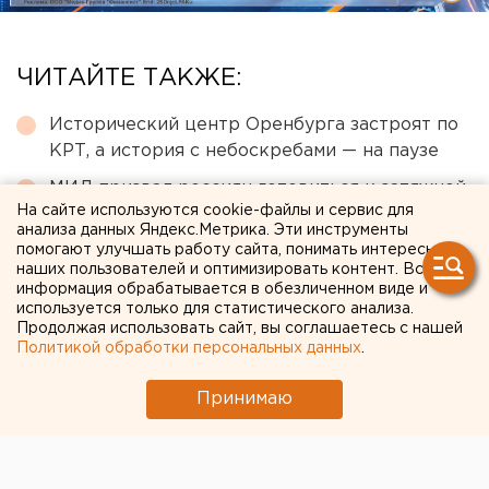
ЧИТАЙТЕ ТАКЖЕ:
Исторический центр Оренбурга застроят по
КРТ, а история с небоскребами — на паузе
МИД призвал россиян готовиться к затяжной
На сайте используются cookie-файлы и сервис для
войне
анализа данных Яндекс.Метрика. Эти инструменты
Власти Екатеринбурга рассказали о борьбе с
помогают улучшать работу сайта, понимать интересы
наших пользователей и оптимизировать контент. Вся
желтой водой
информация обрабатывается в обезличенном виде и
используется только для статистического анализа.
В Екатеринбурге горит склад Wildberries
Продолжая использовать сайт, вы соглашаетесь с нашей
Политикой обработки персональных данных
.
В Свердловской области пересчитали
доплаты к пенсиям летчикам и шахтерам
Принимаю
← НОВОСТИ