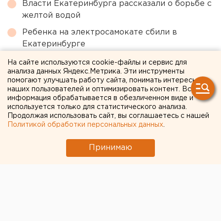
Власти Екатеринбурга рассказали о борьбе с
желтой водой
Ребенка на электросамокате сбили в
Екатеринбурге
Режим БПЛА-опасности ввели в Пермском
На сайте используются cookie-файлы и сервис для
анализа данных Яндекс.Метрика. Эти инструменты
крае
помогают улучшать работу сайта, понимать интересы
Численность человечества предложили
наших пользователей и оптимизировать контент. Вся
информация обрабатывается в обезличенном виде и
постепенно сократить ради планеты
используется только для статистического анализа.
Продолжая использовать сайт, вы соглашаетесь с нашей
Политикой обработки персональных данных
.
← НОВОСТИ
Принимаю
24 АПРЕЛЯ 2020 В 16:03
ЕАНовости
Украина отказалась
возвращать Свердловской