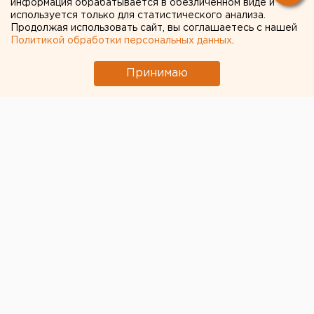
информация обрабатывается в обезличенном виде и
используется только для статистического анализа.
Продолжая использовать сайт, вы соглашаетесь с нашей
Политикой обработки персональных данных
.
Принимаю
© Eanews.ru
Незаметно пролетел первый «коронавирусный»
месяц. «Сотый» указ губернатора Свердловской
области, которым он ввел так называемый режим
повышенной готовности, был подписан 18 марта.
Чуть позже, кажется дней через 10, закрылись
торговые центры, кафе, кино, театры и рестораны.