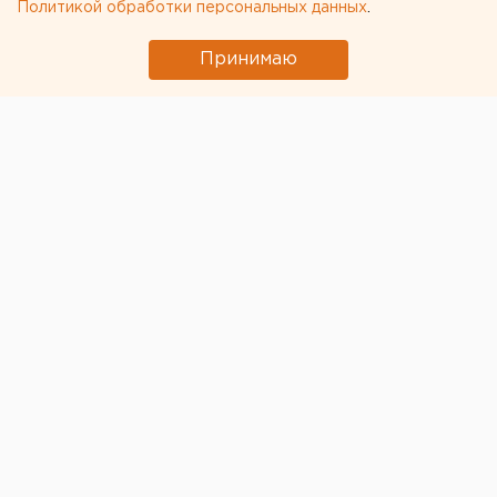
Политикой обработки персональных данных
.
Принимаю
ЕАН продолжает рассказывать, как в условиях
карантина выживают организации, связанные с
содержанием животных. Популярный у жителей
Свердловской области «Парк сказов» в поселке
Арамиль объявил о сборе пожертвований на корма
для большого поголовья этнофермы. Парк закрыт,