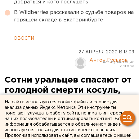
добраться и кого послушать
В Wildberries рассказали о судьбе товаров на
горящем складе в Екатеринбурге
← НОВОСТИ
27 АПРЕЛЯ 2020 В 13:09
Антон Гуськов
Сотни уральцев спасают от
голодной смерти косуль,
кабанов и птиц на
На сайте используются cookie-файлы и сервис для
анализа данных Яндекс.Метрика. Эти инструменты
этноферме под Арамилем
помогают улучшать работу сайта, понимать интересы
наших пользователей и оптимизировать контент. Вся
(ВИДЕО)
информация обрабатывается в обезличенном виде и
используется только для статистического анализа.
Продолжая использовать сайт, вы соглашаетесь с нашей