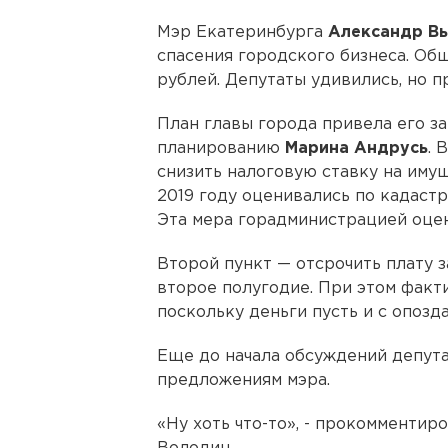
Мэр Екатеринбурга
Александр В
спасения городского бизнеса. Об
рублей. Депутаты удивились, но п
План главы города привела его з
планированию
Марина Андрусь
. 
снизить налоговую ставку на иму
2019 году оценивались по кадастро
Эта мера горадминистрацией оцен
Второй пункт — отсрочить плату з
второе полугодие. При этом факт
поскольку деньги пусть и с опозда
Еще до начала обсуждений депута
предложениям мэра.
«Ну хоть что-то», - прокомментир