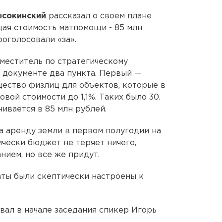
ысокинский
рассказал о своем плане
щая стоимость матпомощи - 85 млн
роголосовали «за».
аместитель по стратегическому
В документе два пункта. Первый —
щество физлиц для объектов, которые в
вой стоимости до 1,1%. Таких было 30.
ивается в 85 млн рублей.
а аренду земли в первом полугодии на
ически бюджет не теряет ничего,
нием, но все же придут.
ты были скептически настроены к
овал в начале заседания спикер Игорь