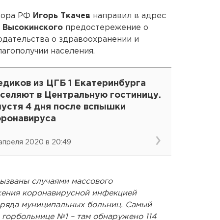
рора РФ
Игорь Ткачев
направил в адрес
 Высокинского
предостережение о
одательства о здравоохранении и
агополучии населения.
едиков из ЦГБ 1 Екатеринбурга
аселяют в Центральную гостиницу.
пустя 4 дня после вспышки
оронавируса
 апреля 2020 в 20:49
ызваны случаями массового
жения коронавирусной инфекцией
 ряда муниципальных больниц. Самый
 горбольнице №1 – там обнаружено 114