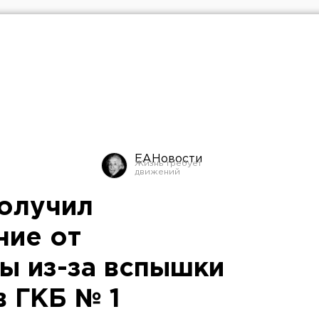
ЕАНовости
олучил
ние от
ы из-за вспышки
в ГКБ № 1