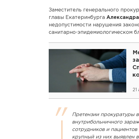
Заместитель генерального проку
главы Екатеринбурга
Александра
недопустимости нарушения закон
санитарно-эпидемиологическом бл
М
з
С
к
21
Претензии прокуратуры в
внутрибольничного зара
сотрудников и пациентов
крупный из них выявлен в