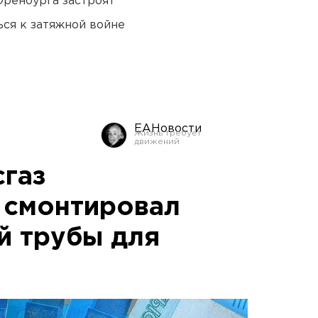
Оренбурга застроят
ся к затяжной войне
ЕАНовости
сгаз
 смонтировал
й трубы для