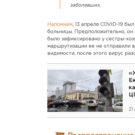
заболевших.
Напомним
, 13 апреля COVID-19 бы
больницы. Предположительно, он з
было зафиксировано у сестры-хоз
маршрутизации ее не отправили в 
видимости, после этого вирус раз
«
Е
к
ЦГ
21 