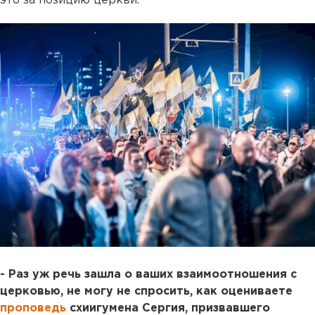
это за позицию церкви.
- Раз уж речь зашла о ваших взаимоотношения с
церковью, не могу не спросить, как оцениваете
проповедь
схиигумена Сергия, призвавшего