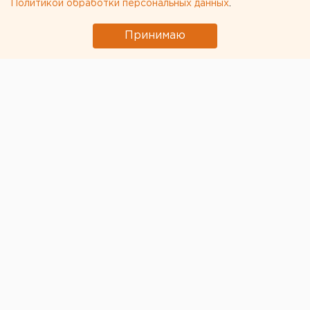
Политикой обработки персональных данных
.
Принимаю
© Facebook.com Оксана Иванова, ok.ru, Алексей Колчин
для ЕАН
У Екатеринбурга появилась новая религиозная
традиция — почти каждый год уральская столица
становится полем битвы между православными
фундаменталистами и городским сообществом. В
2017 году религиозные активисты бились из-за