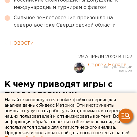
Российские скейтбордисты допущены к
международным турнирам с флагом
Сильное землетрясение произошло на
северо-востоке Свердловской области
← НОВОСТИ
29 АПРЕЛЯ 2020 В 11:07
Сергей Беляев
К чему приводят игры с
православными
На сайте используются cookie-файлы и сервис для
радикалами. Мнение
анализа данных Яндекс.Метрика. Эти инструменты
помогают улучшать работу сайта, понимать интересы
Сергея Беляева
наших пользователей и оптимизировать контент. Вся
информация обрабатывается в обезличенном виде и
используется только для статистического анализа.
Продолжая использовать сайт, вы соглашаетесь с нашей