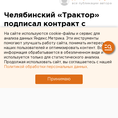
Челябинский «Трактор»
подписал контракт с
Антоном Лазаревым
На сайте используются cookie-файлы и сервис для
анализа данных Яндекс.Метрика. Эти инструменты
помогают улучшать работу сайта, понимать интересы
Хоккейный клуб объявил о достижении
наших пользователей и оптимизировать контент. Вся
договоренности с 29-летним нападающим. Антон
информация обрабатывается в обезличенном виде и
используется только для статистического анализа.
Лазарев — воспитанник челябинского хоккея,
Продолжая использовать сайт, вы соглашаетесь с нашей
сын легенды «Трактора» Павла Лазарева, чей
Политикой обработки персональных данных
.
стяг был поднят в прошлом году под сводами
ледовой арены клуба.
Принимаю