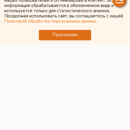
наших пользователей и оптимизировать контент. Вся
информация обрабатывается в обезличенном виде и
используется только для статистического анализа.
Продолжая использовать сайт, вы соглашаетесь с нашей
Политикой обработки персональных данных
.
Принимаю
Сегодня, 7 мая, второй день масочного режима,
введенного губернатором Челябинской области
Алексеем Текслером. Корреспондент ЕАН прошел
по Челябинску и посмотрел, как горожане
выполняют распоряжение властей.