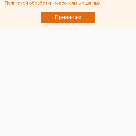
Политикой обработки персональных данных
.
Принимаю
© Алексей Колчин для ЕАН
В столице Урала состоялась репетиция авиапарада,
посвященного Дню Победы в Великой
Отечественной войне. Утром 22 образца воздушной
техники – самолеты и вертолеты – взмыли в небо
над Екатеринбургом.