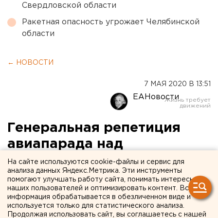
Свердловской области
Ракетная опасность угрожает Челябинской
области
← НОВОСТИ
7 МАЯ 2020 В 13:51
ЕАНовости
Генеральная репетиция
авиапарада над
Екатеринбургом.
На сайте используются cookie-файлы и сервис для
анализа данных Яндекс.Метрика. Эти инструменты
Фоторепортаж с высоты
помогают улучшать работу сайта, понимать интересы
наших пользователей и оптимизировать контент. Вся
птичьего полета
информация обрабатывается в обезличенном виде и
используется только для статистического анализа.
Продолжая использовать сайт, вы соглашаетесь с нашей