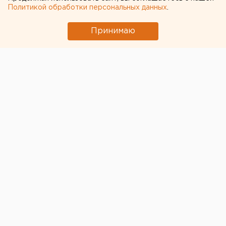
Политикой обработки персональных данных
.
ЧИТАЙТЕ ТАКЖЕ:
Принимаю
Под Екатеринбургом диверсанты взорвали
создателя дрона «Упырь»
Ракетная опасность угрожает Челябинской
области
Жителям нового ЖК в Екатеринбурге
постоянно отключают свет, воду и лифты
Город в Свердловской области подтопило
несуществующее озеро
Туристам в Таиланде рекомендовали не
покидать курортные центры
← НОВОСТИ
8 МАЯ 2020 В 12:32