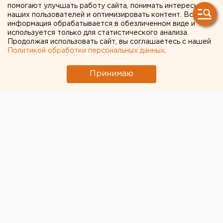
помогают улучшать работу сайта, понимать интересы
наших пользователей и оптимизировать контент. Вся
← НОВОСТИ
информация обрабатывается в обезличенном виде и
используется только для статистического анализа.
Продолжая использовать сайт, вы соглашаетесь с нашей
11 МАЯ 2020 В 10:10
Политикой обработки персональных данных
.
ЕАНовости
Принимаю
Губернатор Куйвашев
объяснил, почему
некоторые свердловские
врачи получили неполные
COVID-выплаты