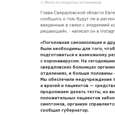
© Фото из открытых источников
Глава Свердловской области Евг
сообщить о том, будут ли в регио
введенные в связи с эпидемией к
решающей», - написал он в Instag
«Поголовная самоизоляция и др
были необходимы для того, что
подготовиться к возможному ре
с коронавирусом. На сегодняшни
свердловских больницах органи
отделениях, и больше половины 
Мы обеспечили медучреждения те
а врачей и пациентов — средств
продолжаем делать тесты, но ви
положительных пациентов забол
симптомов, организм справляется
сообщил губернатор.