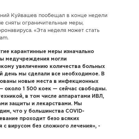
ений Куйвашев пообещал в конце недели
не сняты ограничительные меры,
оронавируса. «Эта неделя может стать
ram.
угие карантинные меры изначально
бы медучреждения могли
зкому увеличению количества больных
й день мы сделали все необходимое. В
зованы новые места в инфекционных
— около 1 500 коек — сейчас свободны.
хникой, в том числе аппаратами ИВЛ,
ами защиты и лекарствами. Мы
дим, что у большинства COVID-
евание проходит безо всяких
 с вирусом без сложного лечения», -