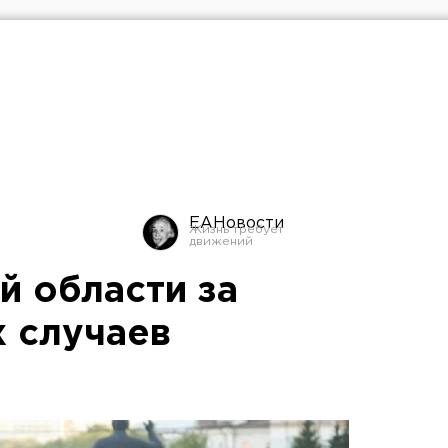
ЕАНовости
й области за
х случаев