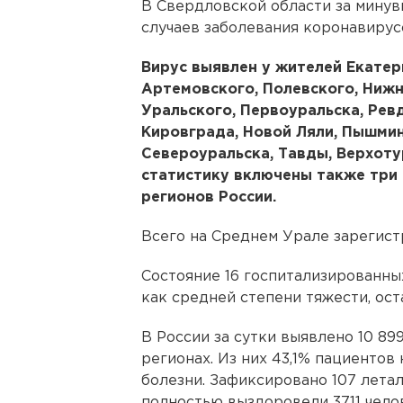
В Свердловской области за минув
случаев заболевания коронавирус
Вирус выявлен у жителей Екатер
Артемовского, Полевского, Нижн
Уральского, Первоуральска, Рев
Кировграда, Новой Ляли, Пышмин
Североуральска, Тавды, Верхотур
статистику включены также три 
регионов России.
Всего на Среднем Урале зарегистр
Состояние 16 госпитализированных
как средней степени тяжести, ост
В России за сутки выявлено 10 89
регионах. Из них 43,1% пациентов
болезни. Зафиксировано 107 летал
полностью выздоровели 3711 чело