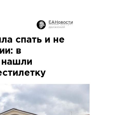
ЕАНовости
ла спать и не
и: в
 нашли
стилетку