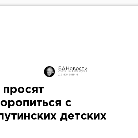
ЕАНовости
 просят
торопиться с
утинских детских