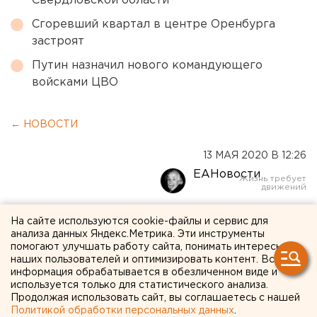
Свердловской области
Сгоревший квартал в центре Оренбурга
застроят
Путин назначил нового командующего
войсками ЦВО
← НОВОСТИ
13 МАЯ 2020 В 12:26
ЕАНовости
В Челябинске врачи
На сайте используются cookie-файлы и сервис для
анализа данных Яндекс.Метрика. Эти инструменты
удалили злокачественную
помогают улучшать работу сайта, понимать интересы
наших пользователей и оптимизировать контент. Вся
опухоль в печени у
информация обрабатывается в обезличенном виде и
используется только для статистического анализа.
месячного младенца
Продолжая использовать сайт, вы соглашаетесь с нашей
Политикой обработки персональных данных
.